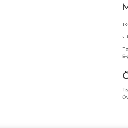
M
To
vi
Te
E-
Ö
Ti
Öv