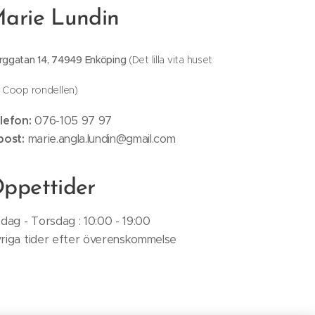
arie Lundin
rggatan 14, 74949 Enköping
(Det lilla vita huset
d Coop rondellen)
lefon
:
076-105 97 97
post:
marie.angla.lundin@gmail.com
ppettider
sdag - Torsdag : 10:00 - 19:00
riga tider efter överenskommelse